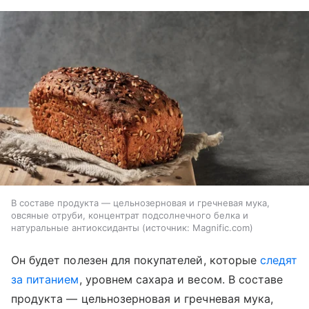
В составе продукта — цельнозерновая и гречневая мука,
овсяные отруби, концентрат подсолнечного белка и
натуральные антиоксиданты
источник:
Magnific.com
Он будет полезен для покупателей, которые
следят
за питанием
, уровнем сахара и весом. В составе
продукта — цельнозерновая и гречневая мука,