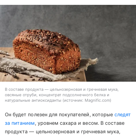
В составе продукта — цельнозерновая и гречневая мука,
овсяные отруби, концентрат подсолнечного белка и
натуральные антиоксиданты
источник:
Magnific.com
Он будет полезен для покупателей, которые
следят
за питанием
, уровнем сахара и весом. В составе
продукта — цельнозерновая и гречневая мука,