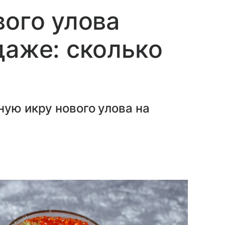
вого улова
даже: сколько
ную икру нового улова на