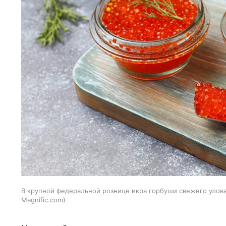
В крупной федеральной рознице икра горбуши свежего улова 
Magnific.com