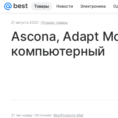
Товары
Новости
Электроника
Од
21 августа 2025
Лучшие товары
Ascona, Adapt M
компьютерный
21 час назад
Источник:
BestProducts Mail