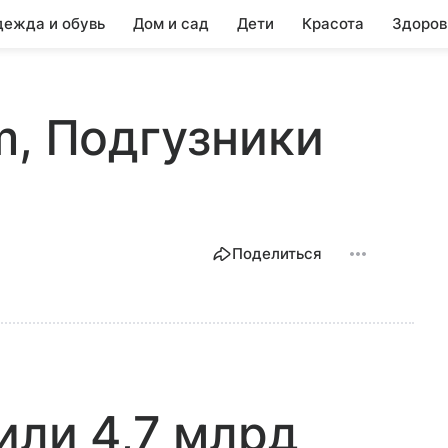
ежда и обувь
Дом и сад
Дети
Красота
Здоров
m, Подгузники
Поделиться
или 4,7 млрд