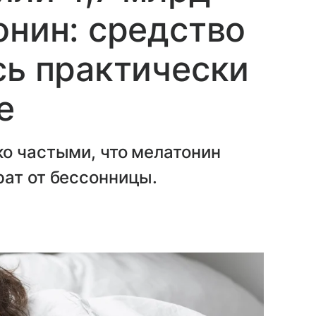
онин: средство
сь практически
е
о частыми, что мелатонин
рат от бессонницы.