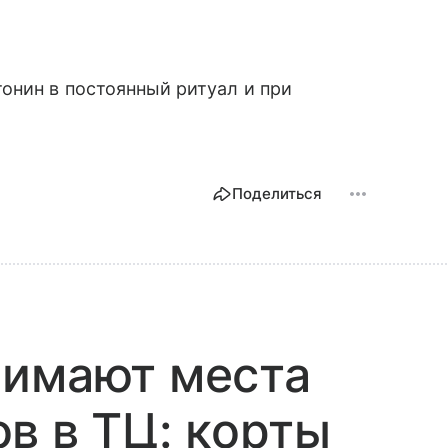
онин в постоянный ритуал и при
Поделиться
нимают места
в в ТЦ: корты