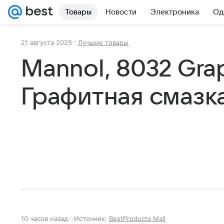
Товары
Новости
Электроника
Од
21 августа 2025
Лучшие товары
Mannol, 8032 Grap
Графитная смазк
10 часов назад
Источник:
BestProducts Mail