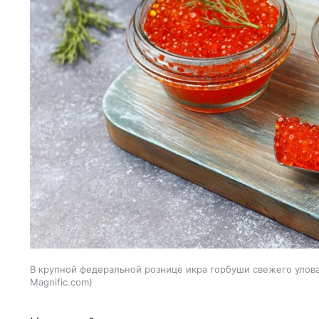
В крупной федеральной рознице икра горбуши свежего улова 
Magnific.com