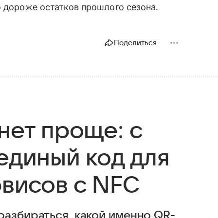
о дороже остатков прошлого сезона.
Поделиться
нет проще: с
единый код для
рвисов с NFC
разбираться, какой именно QR-