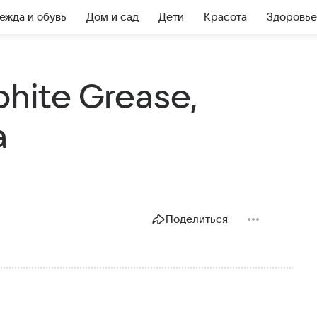
ежда и обувь
Дом и сад
Дети
Красота
Здоровье
hite Grease,
а
Поделиться